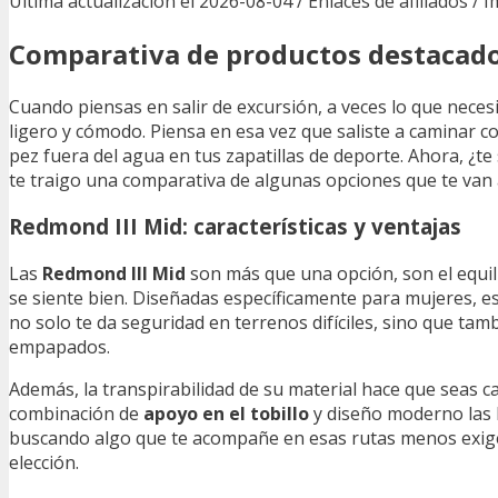
Última actualización el 2026-08-04 / Enlaces de afiliados / 
Comparativa de productos destacad
Cuando piensas en salir de excursión, a veces lo que nece
ligero y cómodo. Piensa en esa vez que saliste a caminar 
pez fuera del agua en tus zapatillas de deporte. Ahora, ¿t
te traigo una comparativa de algunas opciones que te van a
Redmond III Mid: características y ventajas
Las
Redmond III Mid
son más que una opción, son el equili
se siente bien. Diseñadas específicamente para mujeres, 
no solo te da seguridad en terrenos difíciles, sino que ta
empapados.
Además, la transpirabilidad de su material hace que seas c
combinación de
apoyo en el tobillo
y diseño moderno las 
buscando algo que te acompañe en esas rutas menos exige
elección.