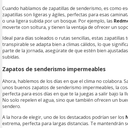
Cuando hablamos de zapatillas de senderismo, es como ese 
zapatillas son ligeras y ágiles, perfectas para esas cami
o una ligera subida por un bosque. Por ejemplo, las
Redmo
moverte con soltura, y tienen la ventaja de ofrecer un sop
Ideal para días soleados o rutas sencillas, estas zapatillas 
transpirable se adapta bien a climas cálidos, lo que signi
parte de la jornada, asegúrate de que estén bien ajustada
subidas.
Zapatos de senderismo impermeables
Ahora, hablemos de los días en que el clima no colabora. Sal
unos buenos zapatos de senderismo impermeables, la cosa
perfecta para esos días en que te la juegas a salir bajo la
No solo repelen el agua, sino que también ofrecen un buen 
sendero.
A la hora de elegir, uno de los destacados podrían ser los
N
extrema, perfecta para largas distancias. Te mantendrán se