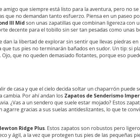
amigo que siempre está listo para la aventura, pero no se 
natas que no demandan tanto esfuerzo. Piensa en un paseo po
nd III Mid
son unas zapatillas que combinan ligereza con 
orte decente para el tobillo sin ser tan pesadas como unas b
te dan la libertad de explorar sin sentir que llevas piedras e
fica que tus pies no terminarán bañados en sudor. Un tip: si
s. Ojo, que no queden demasiado flotantes, porque eso puede
ir de casa y que el cielo decida soltar un chaparrón puede se
 cambia. Por ahí andan los
Zapatos de Senderismo Impe
 lluvia. ¿Vas a un sendero que suele estar mojado? Estos zap
agarre gracias a sus suelas antideslizantes, lo que te convi
ewton Ridge Plus
. Estos zapatos son robustos pero liger
co y ágil, a la vez que protegen tus pies de las pequeñas pi