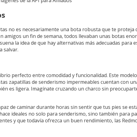
Imágenes de la API para Afiliados
os
sitas no es necesariamente una bota robusta que te proteja 
con amigos un fin de semana, todos llevaban unas botas eno
e suena la idea de que hay alternativas más adecuadas para e
 salvar.
brio perfecto entre comodidad y funcionalidad. Este modelo 
estas zapatillas de senderismo impermeables cuentan con u
mbién es ligera. Imagínate cruzando un charco sin preocupart
apaz de caminar durante horas sin sentir que tus pies se est
hace ideales no solo para senderismo, sino también para pa
ntes y que todavía ofrezca un buen rendimiento, las Redmo