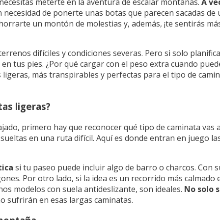
necesitas meterte en la aventura de escalar montañas.
A ve
in necesidad de ponerte unas botas que parecen sacadas de 
ahorrarte un montón de molestias y, además, ¡te sentirás más
rrenos difíciles y condiciones severas. Pero si solo planific
en tus pies. ¿Por qué cargar con el peso extra cuando pue
 ligeras, más transpirables y perfectas para el tipo de cami
as ligeras?
ado, primero hay que reconocer qué tipo de caminata vas a
sueltas en una ruta difícil. Aquí es donde entran en juego la
tica
si tu paseo puede incluir algo de barro o charcos. Con 
nes. Por otro lado, si la idea es un recorrido más calmado 
os modelos con suela antideslizante, son ideales.
No solo s
 no sufrirán en esas largas caminatas.