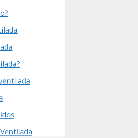
no?
ilada
lada
ilada?
ventilada
a
lidos
 Ventilada