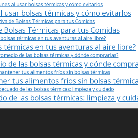
 usar bolsas térmicas y cómo evitarlos
 Bolsas Térmicas para tus Comidas
 térmicas en tus aventuras al aire libre?
io de las bolsas térmicas y dónde compra
r tus alimentos fríos sin bolsas térmic
 de las bolsas térmicas: limpieza y cui