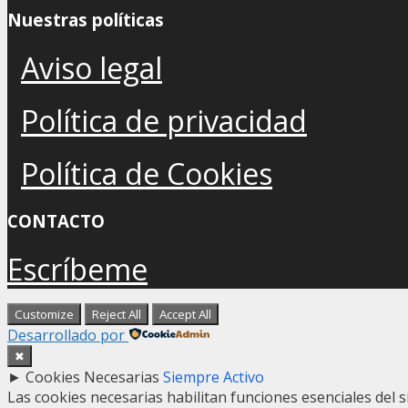
Nuestras políticas
Aviso legal
Política de privacidad
Política de Cookies
CONTACTO
Escríbeme
Customize
Reject All
Accept All
Desarrollado por
✖
►
Cookies Necesarias
Siempre Activo
Las cookies necesarias habilitan funciones esenciales del 