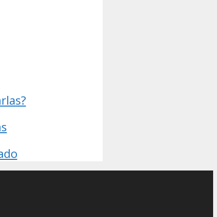
rlas?
as
dado