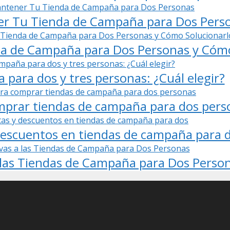
r Tu Tienda de Campaña para Dos Pers
da de Campaña para Dos Personas y Cómo
para dos y tres personas: ¿Cuál elegir?
mprar tiendas de campaña para dos pers
descuentos en tiendas de campaña para 
 las Tiendas de Campaña para Dos Perso