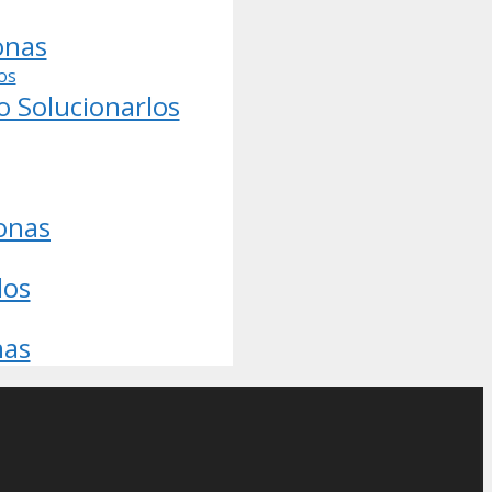
onas
 Solucionarlos
onas
dos
nas