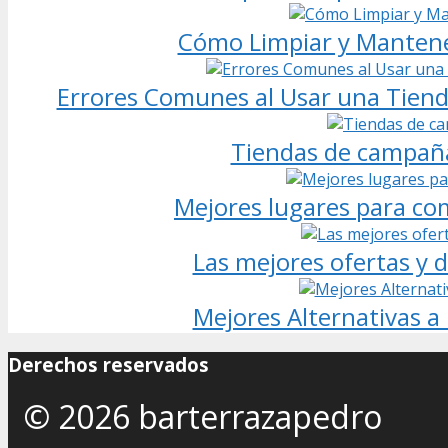
Cómo Limpiar y Mantene
Errores Comunes al Usar una Tien
Tiendas de campaña 
Mejores lugares para co
Las mejores ofertas y 
Mejores Alternativas a
Derechos reservados
© 2026 barterrazapedro