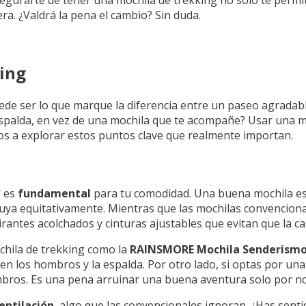
a. ¿Valdrá la pena el cambio? Sin duda.
king
uede ser lo que marque la diferencia entre un paseo agradab
espalda, en vez de una mochila que te acompañe? Usar una m
mos a explorar estos puntos clave que realmente importan.
g es
fundamental
para tu comodidad. Una buena mochila es
buya equitativamente. Mientras que las mochilas convenciona
rantes acolchados y cinturas ajustables que evitan que la ca
hila de trekking como la
RAINSMORE Mochila Senderismo 
 en los hombros y la espalda. Por otro lado, si optas por un
mbros. Es una pena arruinar una buena aventura solo por no
entilación
, algo que las convencionales ignoran. ¿Has sent