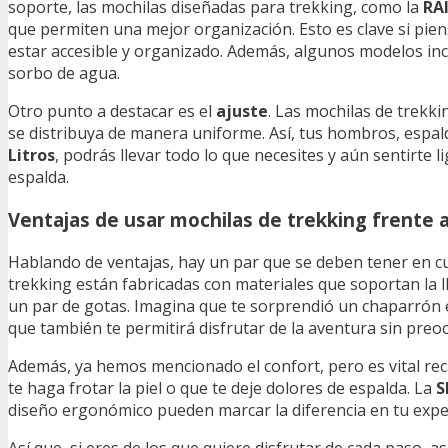
soporte, las mochilas diseñadas para trekking, como la
RA
que permiten una mejor organización. Esto es clave si pie
estar accesible y organizado. Además, algunos modelos inc
sorbo de agua.
Otro punto a destacar es el
ajuste
. Las mochilas de trekk
se distribuya de manera uniforme. Así, tus hombros, espal
Litros
, podrás llevar todo lo que necesites y aún sentirte 
espalda.
Ventajas de usar mochilas de trekking frente 
Hablando de ventajas, hay un par que se deben tener en cuen
trekking están fabricadas con materiales que soportan la l
un par de gotas. Imagina que te sorprendió un chaparrón e
que también te permitirá disfrutar de la aventura sin preo
Además, ya hemos mencionado el confort, pero es vital reca
te haga frotar la piel o que te deje dolores de espalda. La
S
diseño ergonómico pueden marcar la diferencia en tu experi
Así que, si eres de los que quiere disfrutar de cada paso, 