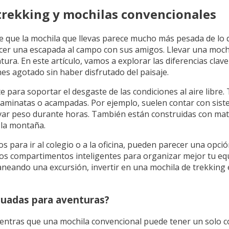
 trekking y mochilas convencionales
de que la mochila que llevas parece mucho más pesada de lo q
cer una escapada al campo con sus amigos. Llevar una moch
ura. En este artículo, vamos a explorar las diferencias clave
es agotado sin haber disfrutado del paisaje.
para soportar el desgaste de las condiciones al aire libre. 
 caminatas o acampadas. Por ejemplo, suelen contar con sis
levar peso durante horas. También están construidas con mate
 la montaña.
s para ir al colegio o a la oficina, pueden parecer una opci
os compartimentos inteligentes para organizar mejor tu equi
planeando una excursión, invertir en una mochila de trekkin
cuadas para aventuras?
. Mientras que una mochila convencional puede tener un solo