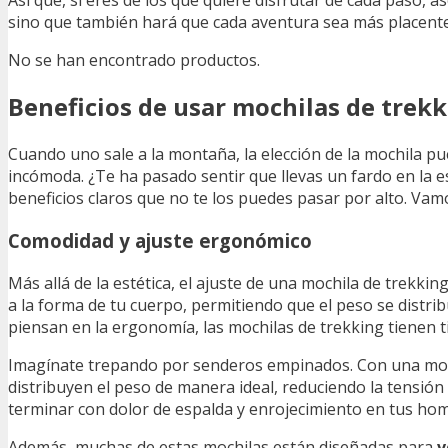
sino que también hará que cada aventura sea más placenter
No se han encontrado productos.
Beneficios de usar mochilas de trek
Cuando uno sale a la montaña, la elección de la mochila p
incómoda. ¿Te ha pasado sentir que llevas un fardo en la 
beneficios claros que no te los puedes pasar por alto. Va
Comodidad y ajuste ergonómico
Más allá de la estética, el ajuste de una mochila de trekkin
a la forma de tu cuerpo, permitiendo que el peso se distri
piensan en la ergonomía, las mochilas de trekking tienen ti
Imagínate trepando por senderos empinados. Con una moc
distribuyen el peso de manera ideal, reduciendo la tensión
terminar con dolor de espalda y enrojecimiento en tus ho
Además, muchas de estas mochilas están diseñadas para
v