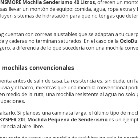
INSMORE Mochila Senderismo 40 Litros
, ofrecen un montó
nsas llevar un montón de equipo: comida, agua, ropa extra y
luyen sistemas de hidratación para que no tengas que deten
ing cuentan con correas ajustables que se adaptan a tu cuer
da y caderas no terminan saturados. En el caso de la
OcioDu
ligero, a diferencia de lo que sucedería con una mochila conve
a mochilas convencionales
ta antes de salir de casa. La resistencia es, sin duda, un fa
luvia y el barro, mientras que una mochila convencional pod
n medio de la ruta, una mochila resistente al agua no solo 
cupaciones.
lcarlo. Si planeas una caminata larga, el último tipo de moc
KYSPER 20L Mochila Pequeña de Senderismo
es un ejemplo
encia al aire libre.
asegurarte de tener una mochila de trekking no solo te permit