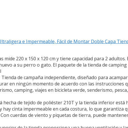
ltraligera e Impermeable, Fácil de Montar Doble Capa Tie
as mide 220 x 150 x 120 cm y tiene capacidad para 2 adultos. 
 nuevo a su perro o gato. El paquete de la tienda de camping
l
io: Tienda de campaña independiente, diseñado para acampar 
igurar en ningún momento de acuerdo con las instrucciones
smo, camping, viajes en bicicleta verde, senderismo, pesca
stá hecha de tejido de poliéster 210T y la tienda inferior está
ay cinta impermeable en cada costura, lo que garantiza que 
. Con cuerdas de viento y piquetas de tierra, puede mantener
 superior de la tienda proporciona una buena ventilación y 