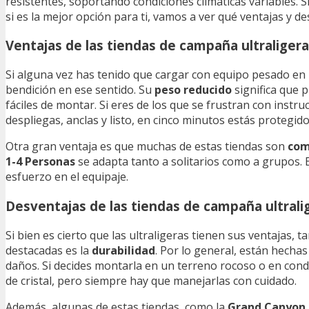
resistentes, soportando condiciones climáticas variables. S
si es la mejor opción para ti, vamos a ver qué ventajas y d
Ventajas de las tiendas de campaña ultraliger
Si alguna vez has tenido que cargar con equipo pesado en 
bendición en ese sentido. Su
peso reducido
significa que 
fáciles de montar. Si eres de los que se frustran con instr
despliegas, anclas y listo, en cinco minutos estás protegido
Otra gran ventaja es que muchas de estas tiendas son
com
1-4 Personas
se adapta tanto a solitarios como a grupos. E
esfuerzo en el equipaje.
Desventajas de las tiendas de campaña ultrali
Si bien es cierto que las ultraligeras tienen sus ventajas,
destacadas es la
durabilidad
. Por lo general, están hecha
daños. Si decides montarla en un terreno rocoso o en cond
de cristal, pero siempre hay que manejarlas con cuidado.
Además, algunas de estas tiendas, como la
Grand Canyon 