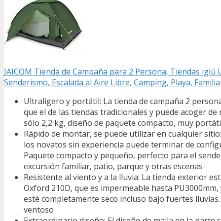
JAICOM Tienda de Campaña para 2 Persona, Tiendas iglú U
Senderismo, Escalada al Aire Libre, Camping, Playa, Familia
Ultraligero y portátil: La tienda de campaña 2 person
que el de las tiendas tradicionales y puede acoger de
sólo 2,2 kg, diseño de paquete compacto, muy portáti
Rápido de montar, se puede utilizar en cualquier sit
los novatos sin experiencia puede terminar de conf
Paquete compacto y pequeño, perfecto para el senderi
excursión familiar, patio, parque y otras escenas
Resistente al viento y a la lluvia: La tienda exterior e
Oxford 210D, que es impermeable hasta PU3000mm, y h
esté completamente seco incluso bajo fuertes lluvias
ventoso
Extraordinario diseño: El diseño de malla en la parte