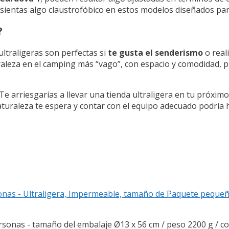
sientas algo claustrofóbico en estos modelos diseñados par
?
ultraligeras son perfectas si
te gusta el senderismo
o reali
uraleza en el camping más “vago”, con espacio y comodidad, 
arriesgarías a llevar una tienda ultraligera en tu próximo 
naturaleza te espera y contar con el equipo adecuado podría h
nas - Ultraligera, Impermeable, tamaño de Paquete pequeñ
ersonas - tamaño del embalaje Ø13 x 56 cm / peso 2200 g /