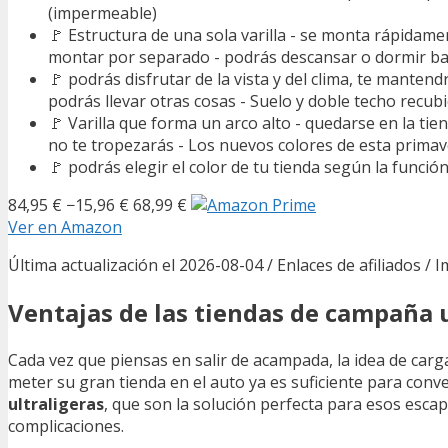
(impermeable)
🚩 Estructura de una sola varilla - se monta rápidame
montar por separado - podrás descansar o dormir bajo
🚩 podrás disfrutar de la vista y del clima, te manten
podrás llevar otras cosas - Suelo y doble techo recubi
🚩 Varilla que forma un arco alto - quedarse en la ti
no te tropezarás - Los nuevos colores de esta prima
🚩 podrás elegir el color de tu tienda según la funci
84,95 €
−15,96 €
68,99 €
Ver en Amazon
Última actualización el 2026-08-04 / Enlaces de afiliados / 
Ventajas de las tiendas de campaña u
Cada vez que piensas en salir de acampada, la idea de car
meter su gran tienda en el auto ya es suficiente para conv
ultraligeras
, que son la solución perfecta para esos esca
complicaciones.