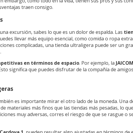
in embargo, como todo en la vida, tienen sus pros y sus cont
esventajas traen consigo.
as
una excursión, sabes lo que es un dolor de espalda. Las
tie
puedes llevar más equipo esencial, como comida o ropa extr
ucciones complicadas, una tienda ultraligera puede ser un gr
.
petitivas en términos de espacio
. Por ejemplo, la
JAICOM
sto significa que puedes disfrutar de la compañía de amigos 
geras
 también es importante mirar el otro lado de la moneda. Una 
s de materiales más finos que las tiendas más pesadas, lo qu
iciones muy adversas, corres el riesgo de que se rasgue o s
Cardova 1
, pueden resultar algo ajustadas en términos de e