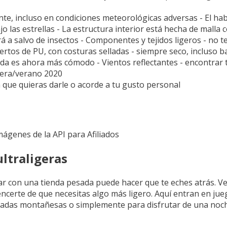
nte, incluso en condiciones meteorológicas adversas - El hab
 las estrellas - La estructura interior está hecha de mall
drá a salvo de insectos - Componentes y tejidos ligeros - no 
ertos de PU, con costuras selladas - siempre seco, incluso ba
enda es ahora más cómodo - Vientos reflectantes - encontrar
vera/verano 2020
ón que quieras darle o acorde a tu gusto personal
Imágenes de la API para Afiliados
ltraligeras
gar con una tienda pesada puede hacer que te eches atrás. V
encerte de que necesitas algo más ligero. Aquí entran en jue
padas montañesas o simplemente para disfrutar de una noche