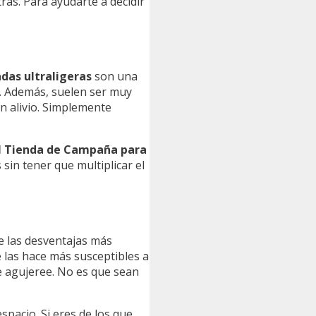
ras. Para ayudarte a decidir
ndas ultraligeras
son una
a. Además, suelen ser muy
an alivio. Simplemente
 Tienda de Campaña para
sin tener que multiplicar el
de las desventajas más
e las hace más susceptibles a
e agujeree. No es que sean
spacio. Si eres de los que