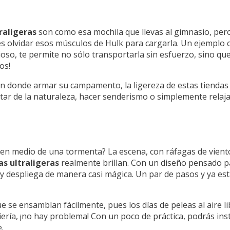
raligeras
son como esa mochila que llevas al gimnasio, pero
es olvidar esos músculos de Hulk para cargarla. Un ejemplo c
ioso, te permite no sólo transportarla sin esfuerzo, sino 
os!
n donde armar su campamento, la ligereza de estas tiendas 
tar de la naturaleza, hacer senderismo o simplemente relajar
en medio de una tormenta? La escena, con ráfagas de viento
as ultraligeras
realmente brillan. Con un diseño pensado 
 y despliega de manera casi mágica. Un par de pasos y ya está
e se ensamblan fácilmente, pues los días de peleas al aire l
niería, ¡no hay problema! Con un poco de práctica, podrás ins
.